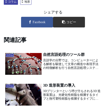
コラム
地形
シェアする
Facebook
コピー
関連記事
自然言語処理のツール群
コラム
言語学の分野では、コンピューターによ
る解析を駆使して文章の構造や表現手法
の特徴解析を行う自然言語処理システム
を使った研究が盛んになっています。大
学教員としては、学生が提出する論文や
レポートの剽窃検出や、英文論文に使わ
れる専門用語・専門的表現...
3D 造形装置の導入
コラム
3Dプリンターという呼び方もされる3D 造
形装置は、光硬化性樹脂を積層するタイ
プと熱可塑性樹脂を積層するタイプに分
かれます。今回、研究室に導入した3D 造