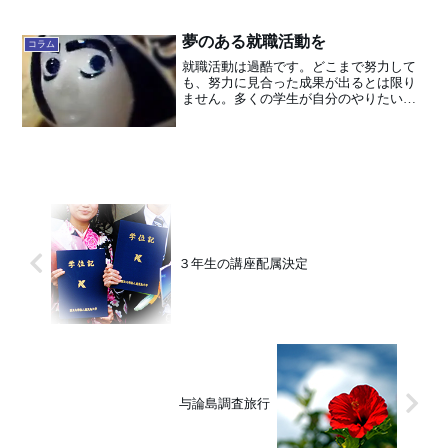
形装置は、熱可塑性樹脂フィラメントを
積層させながら、STLフォーマットの立
体形状をコン...
夢のある就職活動を
コラム
就職活動は過酷です。どこまで努力して
も、努力に見合った成果が出るとは限り
ません。多くの学生が自分のやりたいこ
とを見つけ切れずに就職活動に巻き込ま
れ、方向性を見失い、いつのまにか手当
たり次第に就職活動して、結局すべて不
採用で終わることもありま...
３年生の講座配属決定
与論島調査旅行