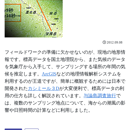
2012.09.08
フィールドワークの準備に欠かせないのが、現地の地形情
報です。標高データを国土地理院から、また気候のデータ
を気象庁から入手して、サンプリングする場所の年間の気
候を推定します。
ArcGIS
などの地理情報解析システムを
利用するのが王道ですが、簡単に概観するためには日本で
開発された
カシミール３D
が大変便利で、標高データの利
用の仕方も詳しく解説されています。
与論島調査旅行
で
は、複数のサンプリング地点について、海からの潮風の影
響や日照時間の計算などに利用しました。