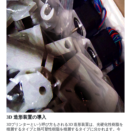
3D 造形装置の導入
3Dプリンターという呼び方もされる3D 造形装置は、光硬化性樹脂を
積層するタイプと熱可塑性樹脂を積層するタイプに分かれます。今