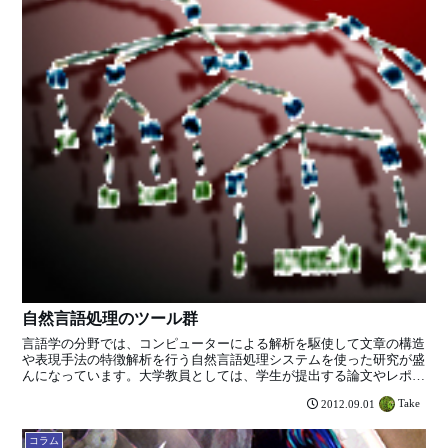
自然言語処理のツール群
言語学の分野では、コンピューターによる解析を駆使して文章の構造
や表現手法の特徴解析を行う自然言語処理システムを使った研究が盛
んになっています。大学教員としては、学生が提出する論文やレポー
トの剽窃検出や、英文論文に使われる専門用語・専門的表現...
Take
2012.09.01
コラム