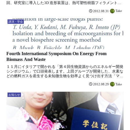
回、研究室に導入した3D 造形装置は、熱可塑性樹脂フィラメントを
積層させながら、STLフォーマットの立体形状をコン...
Take
2012.08.31
講演・学会
Fourth International Symposium On Energy From
Biomass And Waste
１１月にイタリアで開かれる「第４回生物資源からのエネルギー開発
シンポジウム」で口頭発表します。上田グループが開発した、水素な
どの燃料ガスを産生する未知微生物を効率よく見つけ出す方法「マイ
クロスフィアスクリーニング法」について発表します。
Take
2012.08.29
お知らせ