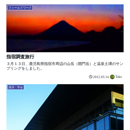
フィールドワーク
指宿調査旅行
３月１３日、鹿児島県指宿市周辺の山岳（開門岳）と温泉土壌のサン
プリングをしました。
Take
2012.03.14
講演・学会